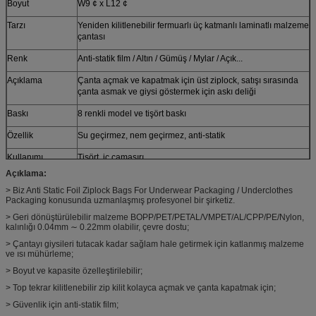
Boyut
W9 ¢ x L12 ¢
Tarzı
Yeniden kilitlenebilir fermuarlı üç katmanlı laminatlı malzeme
çantası
Renk
Anti-statik film / Altın / Gümüş / Mylar / Açık...
Açıklama
Çanta açmak ve kapatmak için üst ziplock, satışı sırasında
çanta asmak ve giysi göstermek için askı deliği
Baskı
8 renkli model ve tişört baskı
Özellik
Su geçirmez, nem geçirmez, anti-statik
Kullanımı
Tişört, iç çamaşırı
Açıklama:
Kapasite
3 adet tişört.
> Biz Anti Static Foil Ziplock Bags For Underwear Packaging / Underclothes
Packaging konusunda uzmanlaşmış profesyonel bir şirketiz.
Paketleme
Plastik film kaplama ile bir master karton içinde 800pcs
> Geri dönüştürülebilir malzeme BOPP/PET/PETAL/VMPET/AL/CPP/PE/Nylon,
Sanat / Tasarım
Yüksek çözünürlüklü AI veya PDF veya CDR veya EPS
kalınlığı 0.04mm ∼ 0.22mm olabilir, çevre dostu;
dosyası
> Çantayı giysileri tutacak kadar sağlam hale getirmek için katlanmış malzeme
ve ısı mühürleme;
Örnek
Mevcut örneği ücretsiz olarak sağlayın.
> Boyut ve kapasite özelleştirilebilir;
Sertifika
SGS / STR / REACH / MSDS
> Top tekrar kilitlenebilir zip kilit kolayca açmak ve çanta kapatmak için;
Özel
Özel stil, yapı, malzeme, boyut, tasarım, paketleme hoş
> Güvenlik için anti-statik film;
geldiniz.