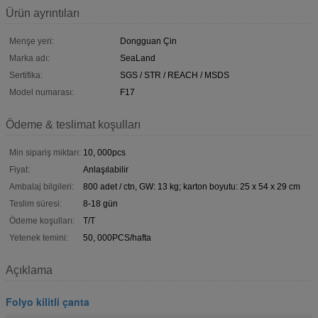
Ürün ayrıntıları
Menşe yeri:
Dongguan Çin
Marka adı:
SeaLand
Sertifika:
SGS / STR / REACH / MSDS
Model numarası:
F17
Ödeme & teslimat koşulları
Min sipariş miktarı:
10, 000pcs
Fiyat:
Anlaşılabilir
Ambalaj bilgileri:
800 adet / ctn, GW: 13 kg; karton boyutu: 25 x 54 x 29 cm
Teslim süresi:
8-18 gün
Ödeme koşulları:
T/T
Yetenek temini:
50, 000PCS/hafta
Açıklama
Folyo kilitli çanta