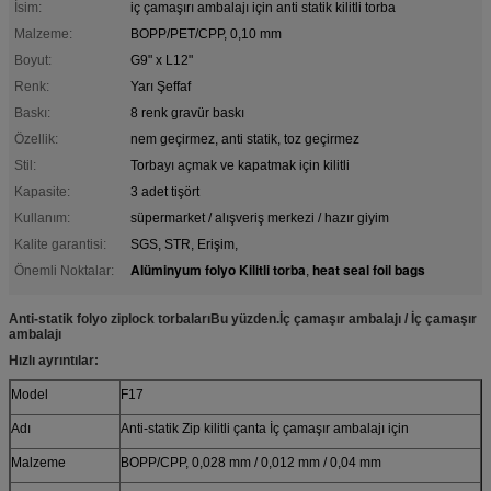
İsim:
iç çamaşırı ambalajı için anti statik kilitli torba
Malzeme:
BOPP/PET/CPP, 0,10 mm
Boyut:
G9" x L12"
Renk:
Yarı Şeffaf
Baskı:
8 renk gravür baskı
Özellik:
nem geçirmez, anti statik, toz geçirmez
Stil:
Torbayı açmak ve kapatmak için kilitli
Kapasite:
3 adet tişört
Kullanım:
süpermarket / alışveriş merkezi / hazır giyim
Kalite garantisi:
SGS, STR, Erişim,
Alüminyum folyo Kilitli torba
heat seal foil bags
Önemli Noktalar:
,
Anti-statik folyo ziplock torbaları
Bu yüzden.
İç çamaşır ambalajı / İç çamaşır
ambalajı
Hızlı ayrıntılar:
Model
F17
Adı
Anti-statik Zip kilitli çanta İç çamaşır ambalajı için
Malzeme
BOPP/CPP, 0,028 mm / 0,012 mm / 0,04 mm