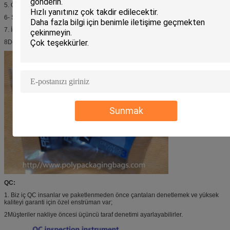
5. Örnekler müşteri tarafından onaylandı (gerekirse);
6- Seri üretim;
7. İç denetim veya üçüncü taraf denetim;
8Denizcilik;
Sunmak
QC:
1. Biz iç QC insanlar ve paketlenmeden önce çantaları denetlemek ve yüksek
kaliteyi garanti için özel enstrüman var;
2Müşteriler nakliye öncesi üçüncü taraf denetimi ayarlayabilirler.