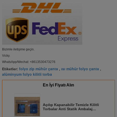
Bizimle iletişime geçin.
Vicky.
WhatsApp/Wechat: +8613530473276
folyo zip mühür çanta
ısı mühür folyo çanta
Etiketler:
,
,
alüminyum folyo kilitli torba
En İyi Fiyatı Alın
Açılıp Kapanabilir Temizle Kilitli
Torbalar Anti Statik Ambalaj
Kişiselleştirilmiş