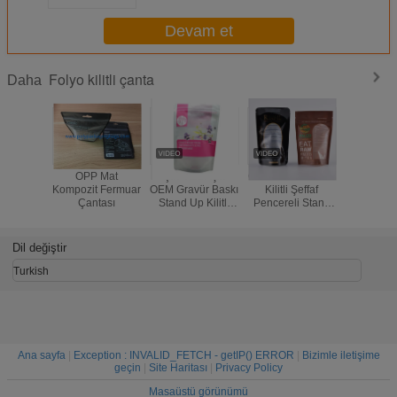
Devam et
Folyo kilitli çanta
Daha
OPP Mat
Çin Tıbbı İçin
Gravür Baskı OPP
Isı yalıtı
Kompozit Fermuar
OEM Gravür Baskı
Kilitli Şeffaf
sınıfı 
Çantası
Stand Up Kilitli
Pencereli Stand
doypack kil
Torbalar
Up Torbalar
paket
poşetleri i
kes
Dil değiştir
Turkish
Ana sayfa
|
Exception : INVALID_FETCH - getIP() ERROR
|
Bizimle iletişime
geçin
|
Site Haritası
|
Privacy Policy
Masaüstü görünümü