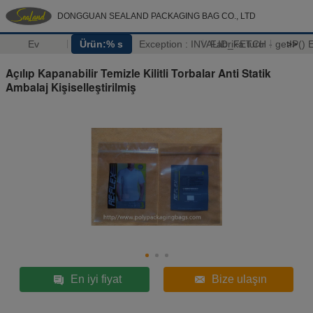
DONGGUAN SEALAND PACKAGING BAG CO., LTD
Ev
Ürün:% s
Exception : INVALID_FETCH - getIP(
Fabrika turu
>>
Açılıp Kapanabilir Temizle Kilitli Torbalar Anti Statik
Ambalaj Kişiselleştirilmiş
En iyi fiyat
Bize ulaşın