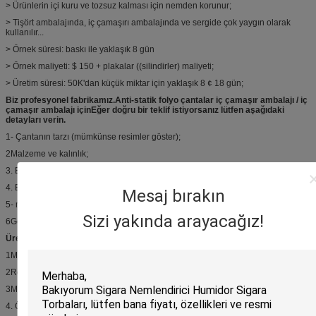
> Ürünlerin içi kuru ve tozsuz kalması için nemden korunur;
> Tişört ambalajında, iç çamaşırı ambalajında ve sergide çok yaygın olarak
kullanılır...
> Örnek süresi: baskı ile yaklaşık 8 gün
> Örnek maliyeti: $ 150 + plakalar ((silindirler) maliyeti;
> Üretim süresi: 50K'dan küçük miktar için yaklaşık 8 ¢ 18 gün;
Biz profesyonel fabrikamız.
Anti-statik folyo çantalar iç çamaşır ambalajı / iç
çamaşır ambalajı için
Eğer doğru bir teklif istiyorsanız lütfen aşağıdaki
detayları verin.
1- Çantanın tarzı (mümkünse resimler göster);
2Malzeme ve kalınlık;
3. Boyut;
4. Baskı ((tasarıma);
Mesaj bırakın
5- miktarı;
Sizi yakında arayacağız!
6Gerekli diğer aksesuarlar veya detaylar;
Üretim süreci:
1Müşteri tasarım/sanatlar sağlar.
2Ressamları onaylamak için göndeririz.
3Müşteri boyutu, renkleri, detayları kontrol ettikten sonra resimleri onaylar.
4. Örnekleri yapıyoruz (gerekirse);